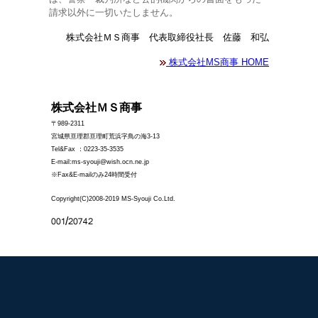
請求以外に一切いたしません。
株式会社ＭＳ商事 代表取締役社長 佐藤 和弘
株式会社MS商事 HOME
株式会社ＭＳ商事
〒989-2311
宮城県亘理郡亘理町荒浜字鳥の海3-13
Tel&Fax ：0223-35-3535
E-mail:ms-syouji@wish.ocn.ne.jp
※Fax&E-mailのみ24時間受付
Copyright(C)
2008-2019 MS-Syouji Co.Ltd.
/